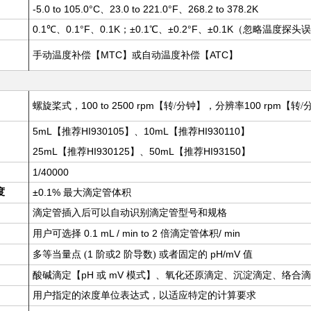
-5.0 to 105.0°C、23.0 to 221.0°F、268.2 to 378.2K
0.1℃、0.1°F、0.1K；±0.1℃、±0.2°F、±0.1K
（
忽略温度探头误
【MTC】
【ATC】
手动温度补偿
或自动温度补偿
，100 to 2500 rpm
，
100 rpm
螺旋桨式
【转/分钟】
分辨率
【转/
5mL
【
HI930105
】、
10mL
【
HI930110
】
推荐
推荐
2
5mL
【
HI930125
】、
50mL
【
HI93150
】
推荐
推荐
1/40000
度
±0.1%
最大滴定管体积
滴定管插入后可以自动识别滴定管型号和规格
0.1 mL / min to 2
/ min
用户可选择
倍滴定管体积
1
2
pH/mV
多等当量点 (
阶或
阶导数) 或者固定的
值
pH
mV
酸碱滴定【
或
模式】、氧化还原滴定、沉淀滴定、络合滴
用户指定的浓度单位表达式，以适应特定的计算要求