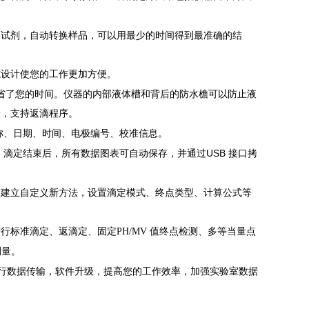
加试剂，自动转换样品，可以用最少的时间得到最准确的结
式设计使您的工作更加方便。
省了您的时间。仪器的内部液体槽和背后的防水檐可以防止液
量，支持返滴程序。
称、日期、时间、电极编号、校准信息。
USB
，滴定结束后，所有数据图表可自动保存，并通过
接口拷
求建立自定义新方法，设置滴定模式、终点类型、计算公式等
标准滴定、返滴定、固定PH/MV 值终点检测、多等当量点
测量。
行数据传输，软件升级，提高您的工作效率，加强实验室数据