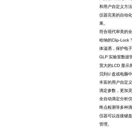
和用户自定义方
仪器完美的自动
果。
符合现代审美的
Clip-Lock
哈纳的
体溢洒，保护电
GLP
实验室数据
LCD
宽大的
显示
U
贝到
盘或电脑
丰富的用户自定
滴定参数，更加
全自动滴定分析仪
终点检测等多种
仪器可以连接键
管理。