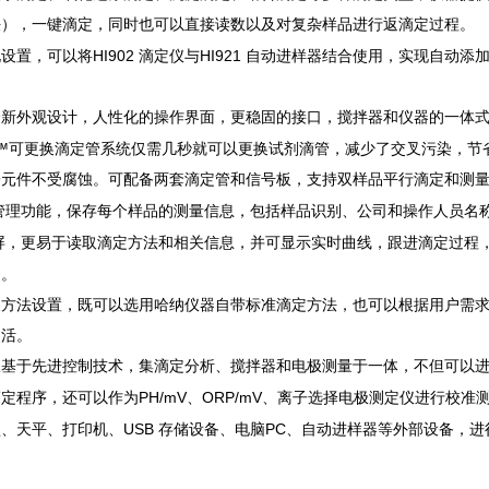
法），一键滴定，同时也可以直接读数以及对复杂样品进行返滴定过程。
HI902
HI921
化设置，可以将
滴定仪与
自动进样器结合使用，实现自动添
全新外观设计，人性化的操作界面，更稳固的接口，搅拌器和仪器的一体
 ™
可更换滴定管系统仅需几秒就可以更换试剂滴管，减少了交叉污染，节
子元件不受腐蚀。可配备两套滴定管和信号板，支持双样品平行滴定和测
管理功能，保存每个样品的测量信息，包括样品识别、公司和操作人员名
屏，更易于读取滴定方法和相关信息，并可显示实时曲线，跟进滴定过程
中。
义方法设置，既可以选用哈纳仪器自带标准滴定方法，也可以根据用户需
灵活。
基于先进控制技术，集滴定分析、搅拌器和电极测量于一体，不但可以进行
PH/mV、ORP/mV、
滴定程序，还可以作为
离子选择电极测定仪进行校准
、USB
PC、
盘、天平、打印机
存储设备、电脑
自动进样器等外部设备，进