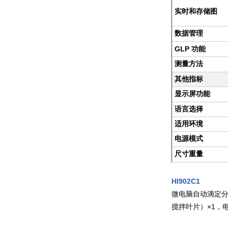
实时和存储图
数据管理
GLP
功能
测量方法
其他指标
显示屏功能
语言选择
适用环境
电源模式
尺寸重量
HI902C1
微电脑自动滴定分
搅拌叶片）×1，