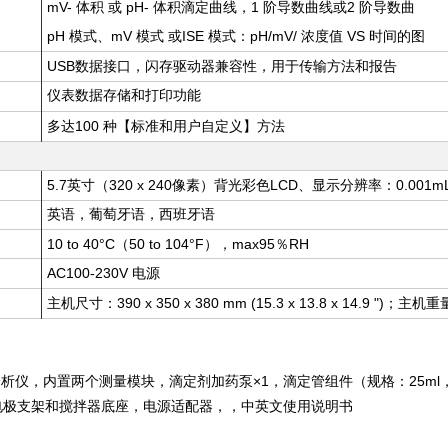
mV-
pH-
1
2
体积 或
体积滴定曲线，
阶导数曲线或
阶导数曲
pH
、mV
ISE
：pH/mV/
VS
模式
模式 或
模式
浓度值
时间的图
USB
数据接口，闪存驱动器兼容性，用于传输方法和报告
仪表数据存储和打印功能
100
多达
种【标准和用户自定义】方法
5.7
320 x 240
LCD、
：0.001m
英寸（
像素）背光彩色
显示分辨率
英语，葡萄牙语，西班牙语
10 to 40°C（50 to 104°F），max95％RH
AC100-230V
电源
：390 x 350 x 380 mm (15.3 x 13.8 x 14.9 ")；
主机尺寸
主机重
析仪，内置两个测量模块，滴定剂加药泵×1，滴定管组件（规格：25ml
电极支架和搅拌器底座，电源适配器，，中英文使用说明书