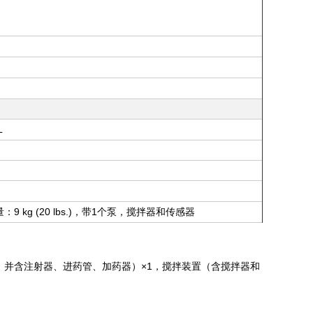
L
：
9 kg (20 lbs.)，
1
，
量
带
个泵
搅拌器和传感器
，并含注射器、进药管、加药器）×1，搅拌装置（含搅拌器和