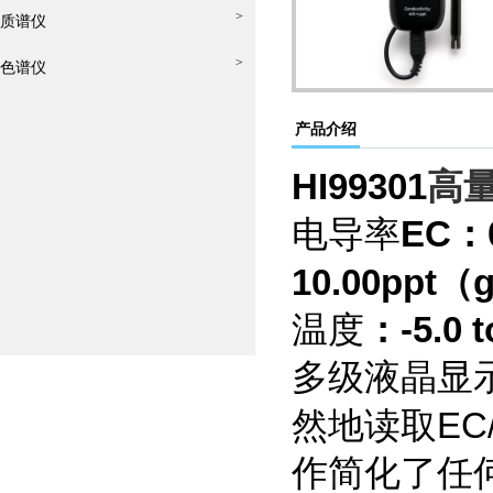
>
质谱仪
>
色谱仪
产品介绍
HI99301
高量
EC：0
电导率
10.00ppt（
-5.0 
温度
：
多级液晶显
EC
然地读取
作简化了任