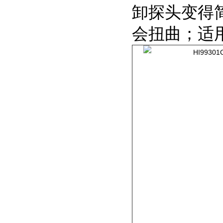
卸探头变得
会扭曲；适