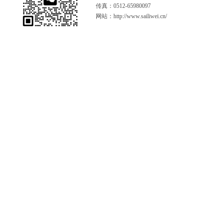
传真：0512-65980097
网站：http://www.sailiwei.cn/